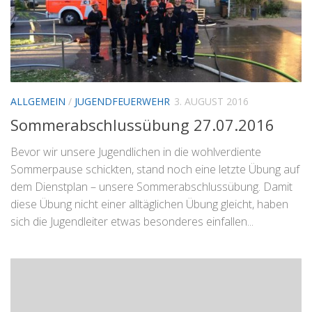
ALLGEMEIN
/
JUGENDFEUERWEHR
3. AUGUST 2016
Sommerabschlussübung 27.07.2016
Bevor wir unsere Jugendlichen in die wohlverdiente
Sommerpause schickten, stand noch eine letzte Übung auf
dem Dienstplan – unsere Sommerabschlussübung. Damit
diese Übung nicht einer alltäglichen Übung gleicht, haben
sich die Jugendleiter etwas besonderes einfallen...