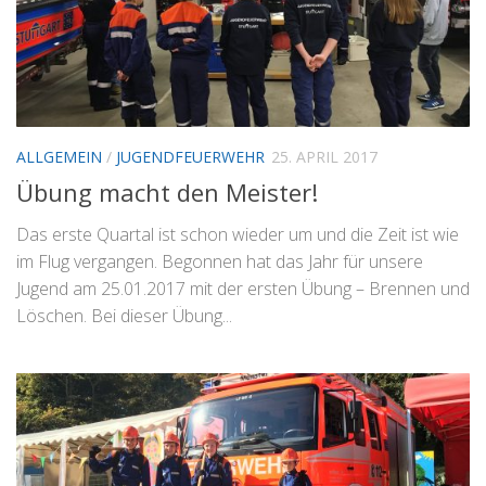
ALLGEMEIN
/
JUGENDFEUERWEHR
25. APRIL 2017
Übung macht den Meister!
Das erste Quartal ist schon wieder um und die Zeit ist wie
im Flug vergangen. Begonnen hat das Jahr für unsere
Jugend am 25.01.2017 mit der ersten Übung – Brennen und
Löschen. Bei dieser Übung...