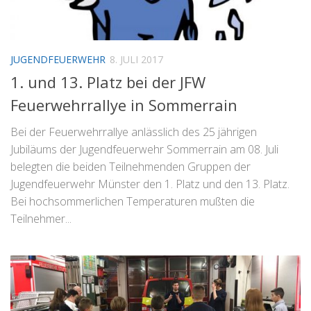
JUGENDFEUERWEHR
8. JULI 2017
1. und 13. Platz bei der JFW
Feuerwehrrallye in Sommerrain
Bei der Feuerwehrrallye anlässlich des 25 jährigen
Jubiläums der Jugendfeuerwehr Sommerrain am 08. Juli
belegten die beiden Teilnehmenden Gruppen der
Jugendfeuerwehr Münster den 1. Platz und den 13. Platz.
Bei hochsommerlichen Temperaturen mußten die
Teilnehmer...