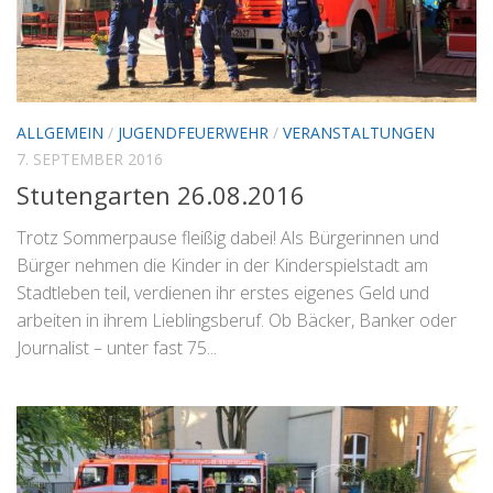
ALLGEMEIN
/
JUGENDFEUERWEHR
/
VERANSTALTUNGEN
7. SEPTEMBER 2016
Stutengarten 26.08.2016
Trotz Sommerpause fleißig dabei! Als Bürgerinnen und
Bürger nehmen die Kinder in der Kinderspielstadt am
Stadtleben teil, verdienen ihr erstes eigenes Geld und
arbeiten in ihrem Lieblingsberuf. Ob Bäcker, Banker oder
Journalist – unter fast 75...