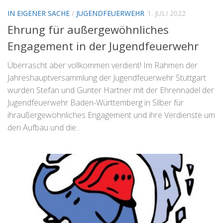
IN EIGENER SACHE
/
JUGENDFEUERWEHR
1. JULI 2022
Ehrung für außergewöhnliches
Engagement in der Jugendfeuerwehr
Überrascht aber vollkommen verdient! Im Rahmen der
Jahreshauptversammlung der Jugendfeuerwehr Stuttgart
wurden Stefan und Gunter Hartner mit der Ehrennadel der
Jugendfeuerwehr Baden-Württemberg in Silber für
ihraußergewöhnliches Engagement und ihre Verdienste um
den Aufbau und die...