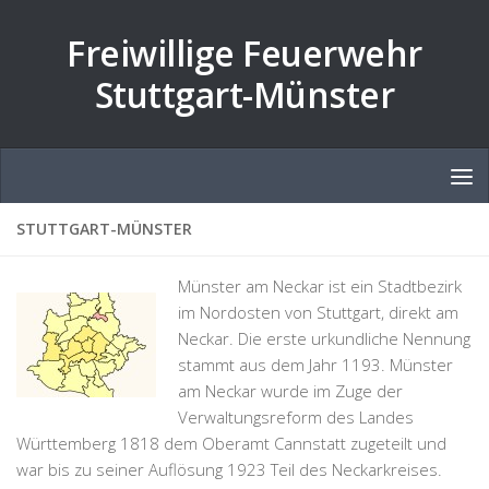
Zum Inhalt springen
Freiwillige Feuerwehr
Stuttgart-Münster
STUTTGART-MÜNSTER
Münster am Neckar ist ein Stadtbezirk
im Nordosten von Stuttgart, direkt am
Neckar. Die erste urkundliche Nennung
stammt aus dem Jahr 1193. Münster
am Neckar wurde im Zuge der
Verwaltungsreform des Landes
Württemberg 1818 dem Oberamt Cannstatt zugeteilt und
war bis zu seiner Auflösung 1923 Teil des Neckarkreises.