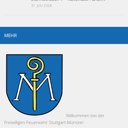
31. JULI 2026
MEHR
Willkommen bei der
Freiwilligen Feuerwehr Stuttgart-Münster.