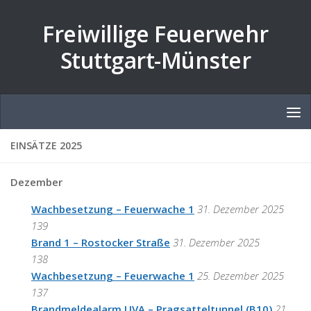
Zum Inhalt springen
Freiwillige Feuerwehr
Stuttgart-Münster
EINSÄTZE 2025
Dezember
Wachbesetzung – Feuerwache 1
31. Dezember 2025
139
Brand 1 – Rostocker Straße
31. Dezember 2025
138
Wachbesetzung – Feuerwache 1
25. Dezember 2025
137
Brandmeldealarm UVA – Pragsatteltunnel (B10)
21.