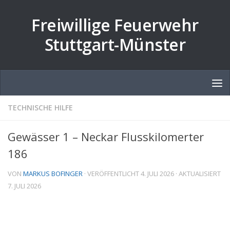
Zum Inhalt springen
Freiwillige Feuerwehr
Stuttgart-Münster
TECHNISCHE HILFE
Gewässer 1 – Neckar Flusskilomerter
186
VON
MARKUS BOFINGER
· VERÖFFENTLICHT
4. JULI 2026
· AKTUALISIERT
7. JULI 2026