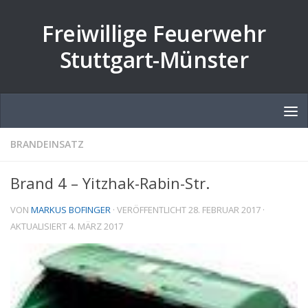
Zum Inhalt springen
Freiwillige Feuerwehr
Stuttgart-Münster
BRANDEINSATZ
Brand 4 – Yitzhak-Rabin-Str.
VON
MARKUS BOFINGER
· VERÖFFENTLICHT
28. FEBRUAR 2017
·
AKTUALISIERT
4. MÄRZ 2017