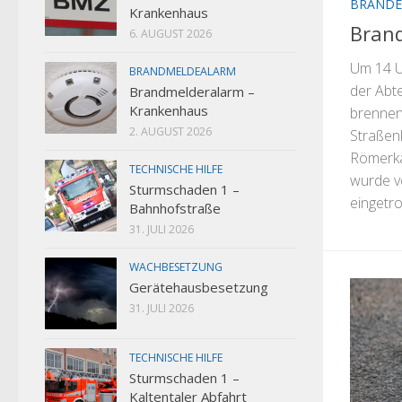
BRANDE
Krankenhaus
Brand
6. AUGUST 2026
Um 14 U
BRANDMELDEALARM
der Abt
Brandmelderalarm –
Krankenhaus
brennen
2. AUGUST 2026
Straßen
Römerkas
TECHNISCHE HILFE
wurde v
Sturmschaden 1 –
eingetro
Bahnhofstraße
31. JULI 2026
WACHBESETZUNG
Gerätehausbesetzung
31. JULI 2026
TECHNISCHE HILFE
Sturmschaden 1 –
Kaltentaler Abfahrt