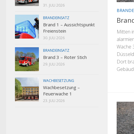
31. JULI 2026
BRANDE
BRANDEINSATZ
Brand
Brand 1 – Aussichtspunkt
Freienstein
Mitten i
30. JULI 2026
alarmier
Wache 3
BRANDEINSATZ
Düsseldo
Brand 3 – Roter Stich
Dort br
29. JULI 2026
Gebäuden
WACHBESETZUNG
Wachbesetzung –
Feuerwache 1
23. JULI 2026