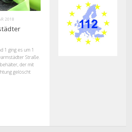
AR 2018
städter
d 1 ging es um 1
Darmstädter Straße.
behälter, der mit
chtung gelöscht