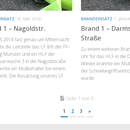
INSATZ
18. MAI 2018
BRANDEINSATZ
1. JANU
 1 – Nagoldstr.
Brand 1 – Darm
Straße
5.2018 fast genau um Mitternacht
te die Leitstelle das LF 8/6 der FF-
Zu einem weiteren Bran
ng Münster und ein HLF der
Uhr für das HLF in die 
uerwache 3 in die Nagoldstraße.
Wieder brannte ein Müll
annte ein Müllbehälter bei einem
der Schnellangriffseinri
rkt. Die Besatzung unseres LF...
wurde.
Seite 1 von 3
1
2
3
»