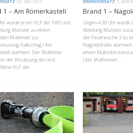
INSATZ
23. MAI 2023
BRANDEINSATZ
1. JANU
 1 – Am Römerkastell
Brand 1 – Nagol
hr wurde je ein HLF der FW3 und
Gegen 4:30 Uhr wurde 
eilung Münster zu einem
Abteilung Münster zu
den Mülleimer zur
der Feuerwache 3 zu ei
kreuzung Hallschlag / Am
Nagoldstraße alarmiert.
tell alarmiert. Der Mülleimer
einem Müllunterstand 
on der Besatzung des erst
Liter Mülltonnen....
ffene HLF der...