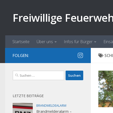
Zum Inhalt springen
Freiwillige Feuerwe
Startseite
Über uns
Infos für Bürger
Eins
FOLGEN:
SCH
Suchen
nach:
LETZTE BEITRÄGE
BRANDMELDEALARM
Brandmelderalarm –