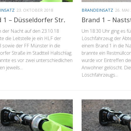
INSATZ
23. OKTOBER 2018
BRANDEINSATZ
26. MAI
 1 – Düsseldorfer Str.
Brand 1 – Nasts
n der Nacht auf den 23.10.18
Um 18:30 Uhr ging es fü
te die Leitstelle je ein HLF der
Löschfahrzeug der Abte
 sowie der FF Münster in die
einem Brand 1 in die Na
rfer Straße im Stadtteil Hallschlag.
brannte ein Restmüllcon
annte es vor zwei unterschiedlichen
wurde vor Eintreffen d
 jeweils...
Anwohner gelöscht. Di
Löschfahrzeugs...