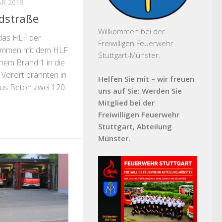
AR 2019
dstraße
Willkommen bei der
das HLF der
Freiwilligen Feuerwehr
sammen mit dem HLF
Stuttgart-Münster.
nem Brand 1 in die
 Vorort brannten in
Helfen Sie mit – wir freuen
aus Beton zwei 120
uns auf Sie: Werden Sie
Mitglied bei der
Freiwilligen Feuerwehr
Stuttgart, Abteilung
Münster.