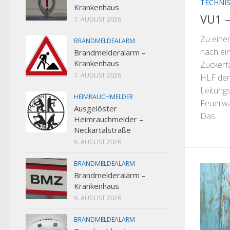
TECHNIS
Krankenhaus
VU1 –
7. AUGUST 2026
Zu eine
BRANDMELDEALARM
nach ei
Brandmelderalarm –
Krankenhaus
Zuckerf
7. AUGUST 2026
HLF der
Leitung
HEIMRAUCHMELDER
Feuerwa
Ausgelöster
Das...
Heimrauchmelder –
Neckartalstraße
6. AUGUST 2026
BRANDMELDEALARM
Brandmelderalarm –
Krankenhaus
6. AUGUST 2026
BRANDMELDEALARM