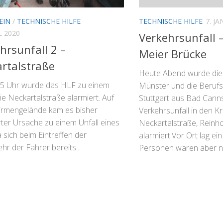
TECHNISCHE HILFE
7. J
EIN
/
TECHNISCHE HILFE
L 2020
Verkehrsunfall 
hrsunfall 2 –
Meier Brücke
rtalstraße
Heute Abend wurde di
5 Uhr wurde das HLF zu einem
Münster und die Beruf
ie Neckartalstraße alarmiert. Auf
Stuttgart aus Bad Cann
irmengelände kam es bisher
Verkehrsunfall in den 
rter Ursache zu einem Unfall eines
Neckartalstraße, Reinh
sich beim Eintreffen der
alarmiert.Vor Ort lag ei
r der Fahrer bereits...
Personen waren aber nic