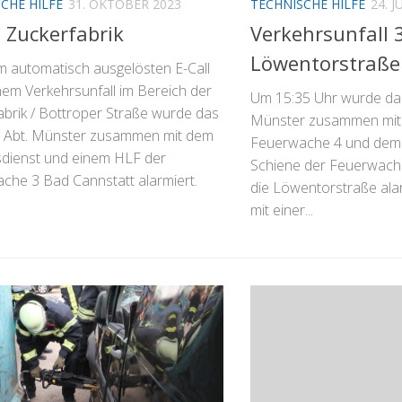
CHE HILFE
31. OKTOBER 2023
TECHNISCHE HILFE
24. J
 Zuckerfabrik
Verkehrsunfall 3
Löwentorstraße
m automatisch ausgelösten E-Call
nem Verkehrsunfall im Bereich der
Um 15:35 Uhr wurde das
abrik / Bottroper Straße wurde das
Münster zusammen mit
 Abt. Münster zusammen mit dem
Feuerwache 4 und dem
sdienst und einem HLF der
Schiene der Feuerwache
che 3 Bad Cannstatt alarmiert.
die Löwentorstraße ala
mit einer...