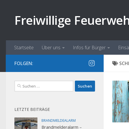
Zum Inhalt springen
Freiwillige Feuerwe
Startseite
Über uns
Infos für Bürger
Eins
FOLGEN:
SCH
Suchen
nach:
LETZTE BEITRÄGE
BRANDMELDEALARM
Brandmelderalarm –