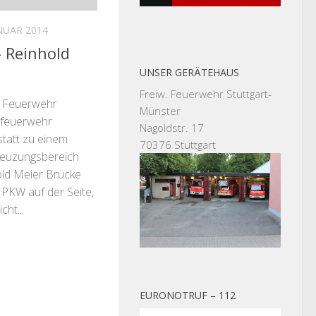
ANUAR 2014
– Reinhold
UNSER GERÄTEHAUS
Freiw. Feuerwehr Stuttgart-
e Feuerwehr
Münster
sfeuerwehr
Nagoldstr. 17
statt zu einem
70376 Stuttgart
Kreuzungsbereich
old Meier Brücke
n PKW auf der Seite,
ht...
EURONOTRUF – 112