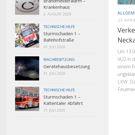
Brandmelderalarm –
Krankenhaus
ALLGEM
2. AUGUST 2026
23. APRI
TECHNISCHE HILFE
Verke
Sturmschaden 1 –
Necka
Bahnhofstraße
31. JULI 2026
Um 13:0
VU2 in d
WACHBESETZUNG
Gerätehausbesetzung
einem F
31. JULI 2026
ungeklä
LKW. Da 
Feuerweh
TECHNISCHE HILFE
Sturmschaden 1 –
Kaltentaler Abfahrt
31. JULI 2026