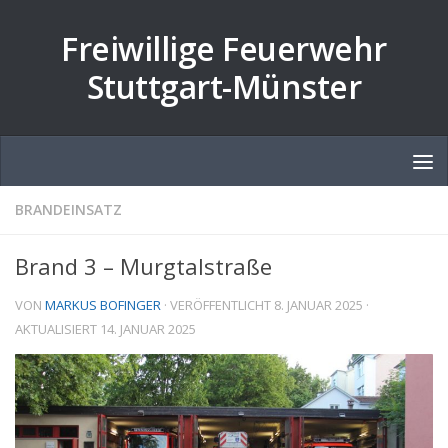
Zum Inhalt springen
Freiwillige Feuerwehr
Stuttgart-Münster
BRANDEINSATZ
Brand 3 – Murgtalstraße
VON
MARKUS BOFINGER
· VERÖFFENTLICHT
8. JANUAR 2025
·
AKTUALISIERT
14. JANUAR 2025