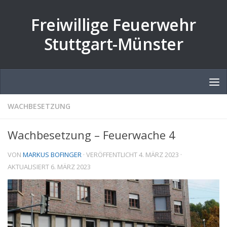
Zum Inhalt springen
Freiwillige Feuerwehr
Stuttgart-Münster
WACHBESETZUNG
Wachbesetzung – Feuerwache 4
VON
MARKUS BOFINGER
· VERÖFFENTLICHT
4. MÄRZ 2023
·
AKTUALISIERT
6. MÄRZ 2023