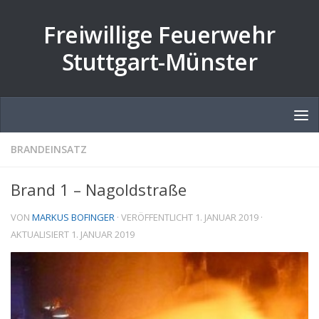
Zum Inhalt springen
Freiwillige Feuerwehr
Stuttgart-Münster
BRANDEINSATZ
Brand 1 – Nagoldstraße
VON
MARKUS BOFINGER
· VERÖFFENTLICHT
1. JANUAR 2019
·
AKTUALISIERT
1. JANUAR 2019