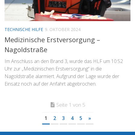
TECHNISCHE HILFE
9. OKTOBER 2024
Medizinische Erstversorgung –
Nagoldstraße
Im Anschluss an den Brand 3, wurde das HLF um 10:52
Uhr zur „Medizinischen Erstversorgung“ in die
Nagoldstraße alarmiert. Aufgrund der Lage wurde der
Einsatz noch auf der Anfahrt abgebrochen.
Seite 1 von 5
1
2
3
4
5
»