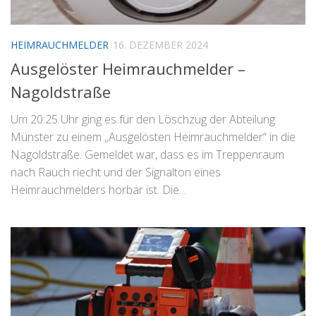
HEIMRAUCHMELDER
16. DEZEMBER 2024
Ausgelöster Heimrauchmelder –
Nagoldstraße
Um 20:25 Uhr ging es für den Löschzug der Abteilung
Münster zu einem „Ausgelösten Heimrauchmelder“ in die
Nagoldstraße. Gemeldet war, dass es im Treppenraum
nach Rauch riecht und der Signalton eines
Heimrauchmelders hörbar ist. Die...