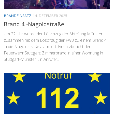
BRANDEINSATZ
14. DEZEMBER 2025
Brand 4 -Nagoldstraße
Um 22 Uhr wurde der Löschzug der Abteilung Münster
zusammen mit dem Löschzug der FW3 zu einem Brand 4
in die Nagoldstraße alarmiert. Einsatzbericht der
Feuerwehr Stuttgart: Zimmerbrand in einer Wohnung in
Stuttgart‐Münster Ein Anrufer...