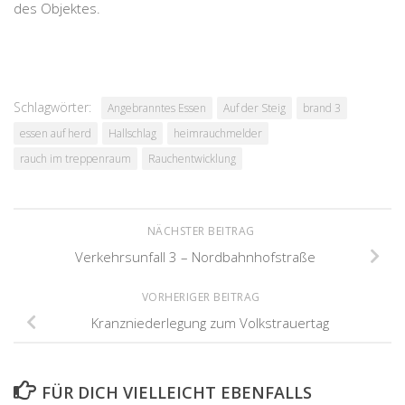
des Objektes.
Schlagwörter:
Angebranntes Essen
Auf der Steig
brand 3
essen auf herd
Hallschlag
heimrauchmelder
rauch im treppenraum
Rauchentwicklung
NÄCHSTER BEITRAG
Verkehrsunfall 3 – Nordbahnhofstraße
VORHERIGER BEITRAG
Kranzniederlegung zum Volkstrauertag
FÜR DICH VIELLEICHT EBENFALLS