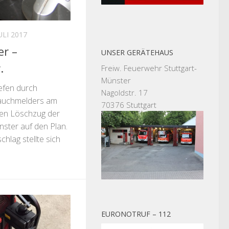
JULI 2017
r –
UNSER GERÄTEHAUS
.
Freiw. Feuerwehr Stuttgart-
Münster
efen durch
Nagoldstr. 17
auchmelders am
70376 Stuttgart
 den Löschzug der
ster auf den Plan.
schlag stellte sich
EURONOTRUF – 112