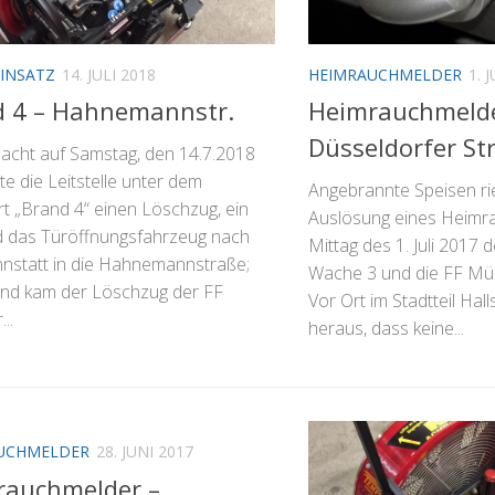
INSATZ
14. JULI 2018
HEIMRAUCHMELDER
1. 
d 4 – Hahnemannstr.
Heimrauchmelde
Düsseldorfer Str
Nacht auf Samstag, den 14.7.2018
te die Leitstelle unter dem
Angebrannte Speisen ri
rt „Brand 4“ einen Löschzug, ein
Auslösung eines Heimr
 das Türöffnungsfahrzeug nach
Mittag des 1. Juli 2017
nstatt in die Hahnemannstraße;
Wache 3 und die FF Mün
nd kam der Löschzug der FF
Vor Ort im Stadtteil Hall
..
heraus, dass keine...
UCHMELDER
28. JUNI 2017
rauchmelder –