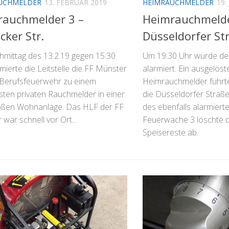
UCHMELDER
13. FEBRUAR 2019
HEIMRAUCHMELDER
19.
rauchmelder 3 –
Heimrauchmelde
cker Str.
Düsseldorfer St
mittag des 13.2.19 gegen 15:30
Um 19:30 Uhr wurde de
mierte die Leitstelle die FF Münster
alarmiert. Ein ausgelöst
 Berufsfeuerwehr zu einem
Heimrauchmelder führte
sten privaten Rauchmelder in einer
die Düsseldorfer Straß
oßen Wohnanlage. Das HLF der FF
des ebenfalls alarmier
war schnell vor Ort...
Feuerwache 3 löschte 
Speisereste ab.