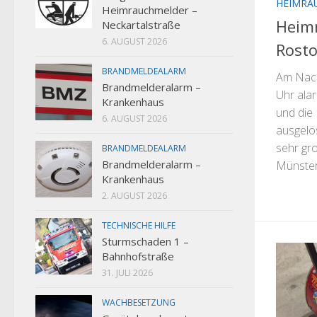
HEIMRA
Heimrauchmelder –
Heim
Neckartalstraße
6. AUGUST 2026
Rosto
BRANDMELDEALARM
Am Nach
Brandmelderalarm –
Uhr alar
Krankenhaus
und die
6. AUGUST 2026
ausgelö
sehr gr
BRANDMELDEALARM
Brandmelderalarm –
Münster 
Krankenhaus
2. AUGUST 2026
TECHNISCHE HILFE
Sturmschaden 1 –
Bahnhofstraße
31. JULI 2026
WACHBESETZUNG