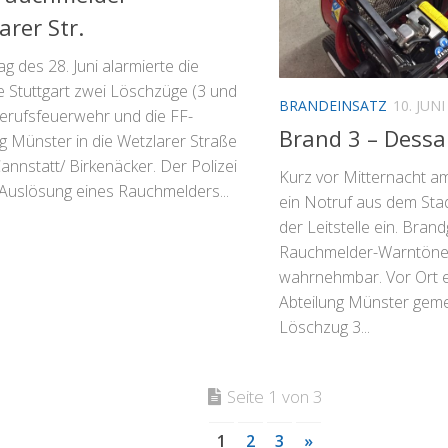
arer Str.
g des 28. Juni alarmierte die
le Stuttgart zwei Löschzüge (3 und
BRANDEINSATZ
10. JUNI
Berufsfeuerwehr und die FF-
Brand 3 – Dessa
g Münster in die Wetzlarer Straße
annstatt/ Birkenäcker. Der Polizei
Kurz vor Mitternacht am
 Auslösung eines Rauchmelders...
ein Notruf aus dem Stadt
der Leitstelle ein. Bra
Rauchmelder-Warntöne
wahrnehmbar. Vor Ort e
Abteilung Münster gem
Löschzug 3...
Seite 1 von 3
1
2
3
»