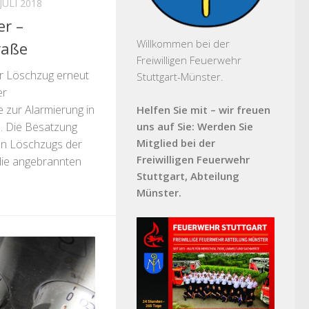
 JULI 2018
r –
Willkommen bei der
raße
Freiwilligen Feuerwehr
r Löschzug erneut
Stuttgart-Münster.
er
 zur Alarmierung in
Helfen Sie mit – wir freuen
e. Die Besatzung
uns auf Sie: Werden Sie
Mitglied bei der
ten Löschzugs der
Freiwilligen Feuerwehr
die angebrannten
Stuttgart, Abteilung
Münster.