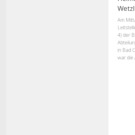
Wetzl
Am Mitta
Leitstel
4) der 
Abteilun
in Bad C
war die