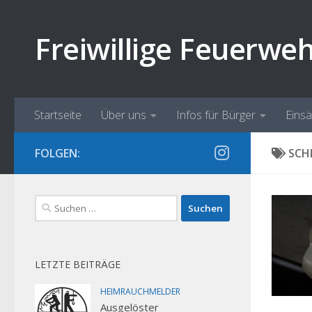
Zum Inhalt springen
Freiwillige Feuerwe
Startseite
Über uns
Infos für Bürger
Eins
FOLGEN:
SCH
Suchen
nach:
LETZTE BEITRÄGE
HEIMRAUCHMELDER
Ausgelöster