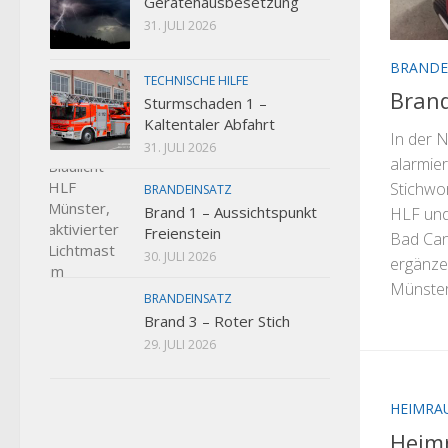
Gerätehausbesetzung
31. JULI 2026
BRANDE
TECHNISCHE HILFE
Bran
Sturmschaden 1 –
Kaltentaler Abfahrt
In der 
31. JULI 2026
alarmier
Stichwo
BRANDEINSATZ
Brand 1 – Aussichtspunkt
HLF und
Freienstein
Bad Can
30. JULI 2026
ergänze
Münster.
BRANDEINSATZ
Brand 3 – Roter Stich
29. JULI 2026
HEIMRA
Heim