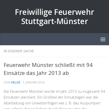
Zum Inhalt springen
Freiwillige Feuerwehr
Stuttgart-Münster
IN EIGENER SACHE
Feuerwehr Münster schließt mit 94
Einsätze das Jahr 2013 ab
VON
HELGE
·
1. JANUAR 2014
Die Feuerwehr Münster wurde im Jahr 2013 zu insgesamt 94
Einsätzen alarmiert. Ein Großteil der Einsatzlagen war die
Abarbeitung von Unwetterfolgen wie z. B. das Auspumpen
von vollgelaufenen Kellern durch Wasser oder die