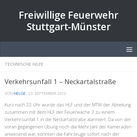
Zum Inhalt springen
Freiwillige Feuerwehr
Stuttgart-Münster
TECHNISCHE HILFE
Verkehrsunfall 1 – Neckartalstraße
VON
HELGE
·
23. SEPTEMBER 2013
Kurz nach 22 Uhr wurde das HLF und der MTW der Abteilung
zusammen mit dem HLF der Feuerwache 3 zu einem
Verkehrsunfall 1 in die Neckartalstraße alarmiert. Da von der
voran gegangenen Übung noch die Mehrzahl der Kameraden
anwesend war, konnten die Fahrzeuge sofort nach der