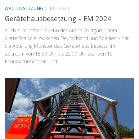
WACHBESETZUNG
5. JULI 2024
Gerätehausbesetzung – EM 2024
Auch zum letzten Spiel in der Arena Stuttgart – dem
Viertelfinalspiel zwischen Deutschland und Spanien – hat
die Abteilung Münster das Gerätehaus besetzt. Im
Zeitraum von 15:30 Uhr bis 22:00 Uhr standen 10
Feuerwehrmänner- und...