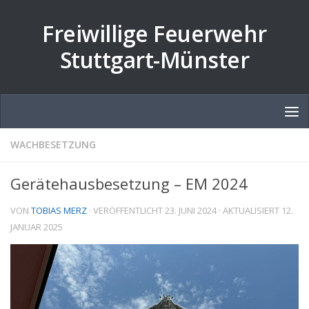
Zum Inhalt springen
Freiwillige Feuerwehr
Stuttgart-Münster
WACHBESETZUNG
Gerätehausbesetzung – EM 2024
VON
TOBIAS MERZ
· VERÖFFENTLICHT
23. JUNI 2024
· AKTUALISIERT
12.
JANUAR 2025