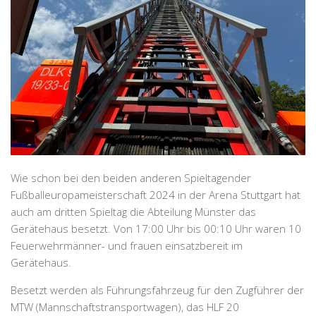
Wie schon bei den beiden anderen Spieltagender
Fußballeuropameisterschaft 2024 in der Arena Stuttgart hat
auch am dritten Spieltag die Abteilung Münster das
Gerätehaus besetzt. Von 17:00 Uhr bis 00:10 Uhr waren 10
Feuerwehrmänner- und frauen einsatzbereit im
Gerätehaus.
Besetzt werden als Führungsfahrzeug für den Zugführer der
MTW (Mannschaftstransportwagen), das HLF 20