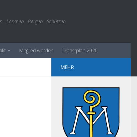
n - Löschen - Bergen - Schützen
akt
Mitglied werden
Dienstplan 2026
MEHR