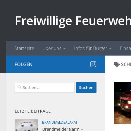
Zum Inhalt springen
Freiwillige Feuerwe
Startseite
Über uns
Infos für Bürger
Eins
FOLGEN:
SCH
Suchen
nach:
LETZTE BEITRÄGE
BRANDMELDEALARM
Brandmelderalarm –