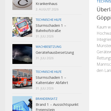
TECHNIS
Krankenhaus
Überl
2. AUGUST 2026
Göpp
TECHNISCHE HILFE
Sturmschaden 1 –
Kaum wa
Bahnhofstraße
Hochwas
31. JULI 2026
Integrie
Münster
WACHBESETZUNG
Geräte
Gerätehausbesetzung
Rettung
31. JULI 2026
Mannsch
den Land
TECHNISCHE HILFE
Sturmschaden 1 –
Kaltentaler Abfahrt
31. JULI 2026
BRANDEINSATZ
Brand 1 – Aussichtspunkt
Freienstein