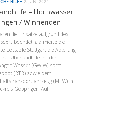
CHE HILFE
2. JUNI 2024
andhilfe – Hochwasser
ingen / Winnenden
ren die Einsätze aufgrund des
sers beendet, alarmierte die
rte Leitstelle Stuttgart die Abteilung
 zur Überlandhilfe mit dem
wagen Wasser (GW-W) samt
sboot (RTB) sowie dem
aftstransportfahrzeug (MTW) in
kreis Göppingen. Auf...