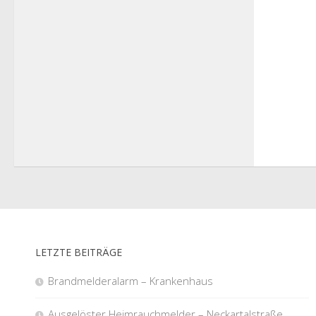
LETZTE BEITRÄGE
Brandmelderalarm – Krankenhaus
Ausgelöster Heimrauchmelder – Neckartalstraße