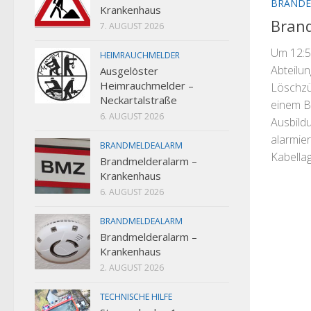
BRANDE
Krankenhaus
Brand
7. AUGUST 2026
Um 12:5
HEIMRAUCHMELDER
Abteilu
Ausgelöster
Heimrauchmelder –
Löschzü
Neckartalstraße
einem B
6. AUGUST 2026
Ausbild
alarmier
BRANDMELDEALARM
Kabellage
Brandmelderalarm –
Krankenhaus
6. AUGUST 2026
BRANDMELDEALARM
Brandmelderalarm –
Krankenhaus
2. AUGUST 2026
TECHNISCHE HILFE