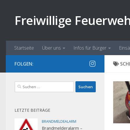
Zum Inhalt springen
Freiwillige Feuerwe
Startseite
Über uns
Infos für Bürger
Eins
FOLGEN:
SCH
Suchen
nach:
LETZTE BEITRÄGE
BRANDMELDEALARM
Brandmelderalarm –