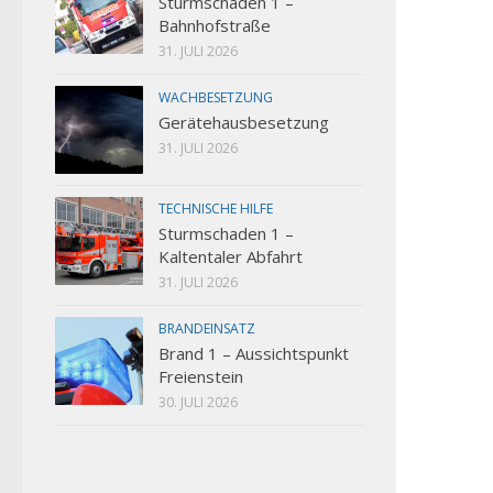
Sturmschaden 1 –
Bahnhofstraße
31. JULI 2026
WACHBESETZUNG
Gerätehausbesetzung
31. JULI 2026
TECHNISCHE HILFE
Sturmschaden 1 –
Kaltentaler Abfahrt
31. JULI 2026
BRANDEINSATZ
Brand 1 – Aussichtspunkt
Freienstein
30. JULI 2026