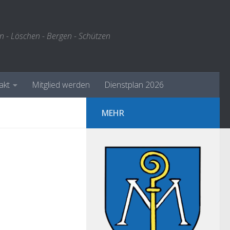
n - Löschen - Bergen - Schützen
akt
Mitglied werden
Dienstplan 2026
MEHR