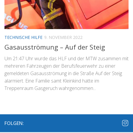
TECHNISCHE HILFE
9. NOVEMBER 2022
Gasausströmung – Auf der Steig
Um 21:47 Uhr wurde das HLF und der MTW zusammen mit
mehreren Fahrzeugen der Berufsfeuerwehr zu einer
gemeldeten Gasausströmung in die Straße Auf der Steig
alarmiert. Eine Familie samt Kleinkind hatte im
Treppenraum Gasgeruch wahrgenommen...
FOLGEN: