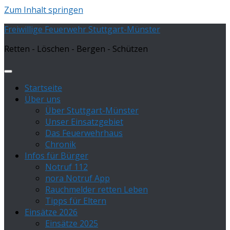
Zum Inhalt springen
Freiwillige Feuerwehr Stuttgart-Münster
Retten - Löschen - Bergen - Schützen
Startseite
Über uns
Über Stuttgart-Münster
Unser Einsatzgebiet
Das Feuerwehrhaus
Chronik
Infos für Bürger
Notruf 112
nora Notruf App
Rauchmelder retten Leben
Tipps für Eltern
Einsätze 2026
Einsätze 2025