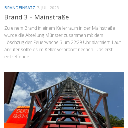
BRANDEINSATZ
7. JULI 2025
Brand 3 – Mainstraße
Zu einem Brand in einem Kellerraum in der Mainstraße
wurde die Abteilung Münster zusammen mit dem
Löschzug der Feuerwache 3 um 22:29 Uhr alarmiert. Laut
Anrufer sollte es im Keller verbrannt riechen. Das erst
eintreffende...