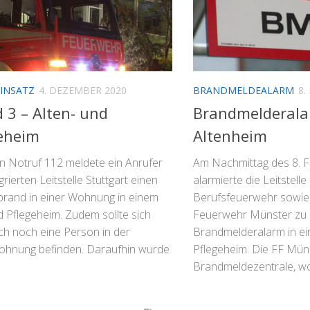
INSATZ
4. DEZEMBER 2020
BRANDMELDEALARM
8.
 3 – Alten- und
Brandmelderala
eheim
Altenheim
n Notruf 112 meldete ein Anrufer
Am Nachmittag des 8. 
grierten Leitstelle Stuttgart einen
alarmierte die Leitstelle
rand in einer Wohnung in einem
Berufsfeuerwehr sowie d
d Pflegeheim. Zudem sollte sich
Feuerwehr Münster zu
ch noch eine Person in der
Brandmelderalarm in ei
hnung befinden. Daraufhin wurde
Pflegeheim. Die FF Müns
Brandmeldezentrale, wo