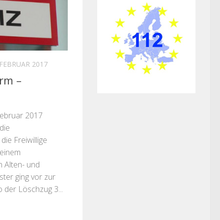
 FEBRUAR 2017
rm –
Februar 2017
 die
ie Freiwillige
 einem
n Alten- und
ter ging vor zur
 der Löschzug 3...