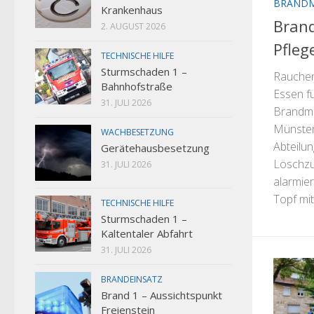
BRAND
Krankenhaus
Bran
2. AUGUST 2026
Pfle
TECHNISCHE HILFE
Sturmschaden 1 –
Rauchen
Bahnhofstraße
Essen f
31. JULI 2026
Brandme
Münster
WACHBESETZUNG
Abteilu
Gerätehausbesetzung
Löschzu
31. JULI 2026
alarmier
Topf mit.
TECHNISCHE HILFE
Sturmschaden 1 –
Kaltentaler Abfahrt
31. JULI 2026
BRANDEINSATZ
Brand 1 – Aussichtspunkt
Freienstein