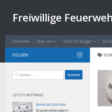
Zum Inhalt springen
Freiwillige Feuerwe
Startseite
Über uns
Infos für Bürger
Eins
FOLGEN:
SCH
Suchen
nach:
LETZTE BEITRÄGE
BRANDMELDEALARM
Brandmelderalarm –