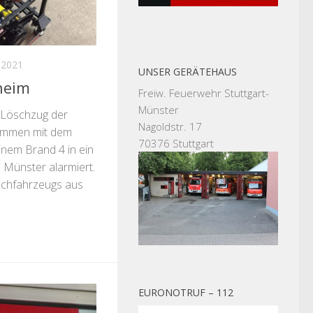
 2021
UNSER GERÄTEHAUS
heim
Freiw. Feuerwehr Stuttgart-
Münster
 Löschzug der
Nagoldstr. 17
ammen mit dem
70376 Stuttgart
nem Brand 4 in ein
n Münster alarmiert.
schfahrzeugs aus
EURONOTRUF – 112