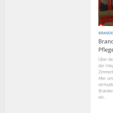
BRANDE
Brand
Pfleg
Über de
der Inte
Zimmerb
Alte- un
vermutli
Brandwo
ein...