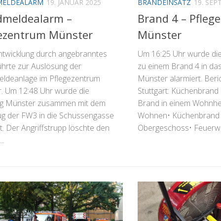
MELDEALARM
19. JANUAR 2025
BRANDEINSATZ
19. SEP
dmeldealarm –
Brand 4 – Pfleg
gezentrum Münster
Münster
twicklung durch angebranntes
Um 16:25 Uhr wurde die
ührte zur Auslösung der
zu einem Brand 4 in da
ldeanlage im Pflegezentrum
Münster alarmiert. Ber
. Um 12:48 Uhr wurde die
Stuttgart: Küchenbrand 
ng Münster zusammen mit dem
Brand in einem Wohnhe
g der FW3 in die Schussengasse
Wohnen• Küchenbrand 
t. Der Angriffstrupp löschte den
Obergeschoss• Feuerwe
..