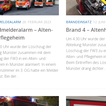
MELDEALARM
26. FEBRUAR 2023
BRANDEINSATZ
12. JUNI
melderalarm – Alten-
Brand 4 – Alten
flegeheim
Um 4:30 Uhr wurde der
Abteilung Münster zus
0 Uhr wurde der Löschzug der
Löschzug der FW3 zu ei
ng Münster zusammen mit dem
Alten- und Pflegeheim i
g der FW3 in ein Alten- und
Beim Eintreffen des Lö
im in Münster alarmiert. In einem
Münster drang dichter...
enzimmer im 3. OG hatte ein Melder
t. Bei der...