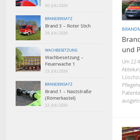
30. JULI 2026
BRANDEINSATZ
Brand 3 – Roter Stich
BRAND
29. JULI 2026
Brand
und P
WACHBESETZUNG
Wachbesetzung –
Um 22:4
Feuerwache 1
Abteilu
23. JULI 2026
Löschzu
BRANDEINSATZ
Pflegehe
Brand 1 – Naststraße
Patient
(Römerkastel)
ausgelös
22. JULI 2026