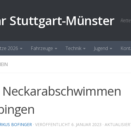
hr Stuttgart-Münster
Rette
ätze 2026
Fahrzeuge
Technik
Jugend
Kont
EIN
. Neckarabschwimmen
bingen
RKUS BOFINGER
· VERÖFFENTLICHT
6. JANUAR 2023
· AKTUALISIE