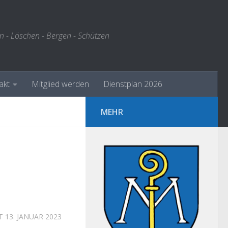
n - Löschen - Bergen - Schützen
akt
Mitglied werden
Dienstplan 2026
MEHR
RT
13. JANUAR 2023