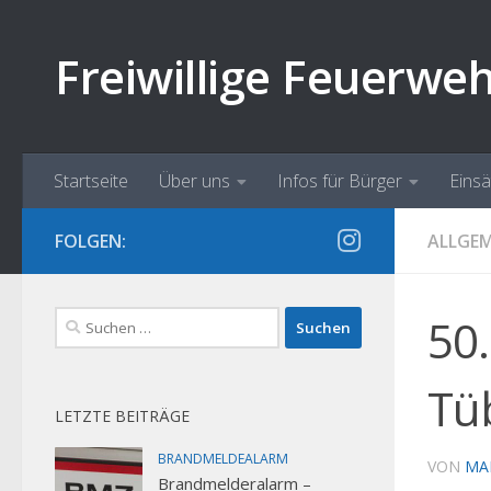
Zum Inhalt springen
Freiwillige Feuerwe
Startseite
Über uns
Infos für Bürger
Eins
FOLGEN:
ALLGEM
Suchen
50
nach:
Tü
LETZTE BEITRÄGE
BRANDMELDEALARM
VON
MA
Brandmelderalarm –