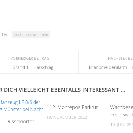
rter:
Neckarabschwimmen
VORHERIGER BEITRAG
NÄCHSTER BE
Brand 1 – Hallschlag
Brandmelderalarm –
R DICH VIELLEICHT EBENFALLS INTERESSANT …
112. Monrepos Parkrun
Wachbese
Feuerwac
19. NOVEMBER 2022
 – Düsseldorfer
10. JUNI 20