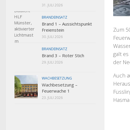
31. JULI 2026
BRANDEINSATZ
Brand 1 – Aussichtspunkt
Zum 50
Freienstein
Feuerw
30. JULI 2026
Wasser
BRANDEINSATZ
galt es
Brand 3 – Roter Stich
der Ne
29. JULI 2026
Auch a
WACHBESETZUNG
Heraus
Wachbesetzung –
Feuerwache 1
Füssli
23. JULI 2026
Hasman