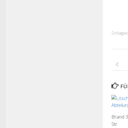
Schlagwö
FÜ
Brand 3
Str.