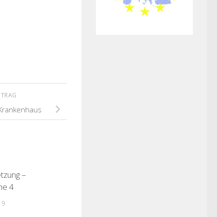
ITRAG
 Krankenhaus
tzung –
he 4
19