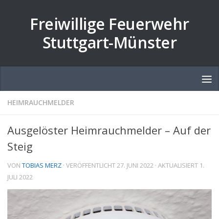
Zum Inhalt springen
Freiwillige Feuerwehr
Stuttgart-Münster
HEIMRAUCHMELDER
Ausgelöster Heimrauchmelder – Auf der
Steig
VON
TOBIAS MERZ
· VERÖFFENTLICHT
27. JUNI 2022
· AKTUALISIERT
1.
JULI 2022