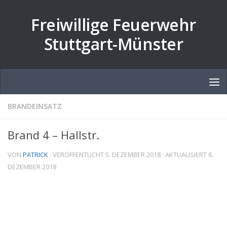
Zum Inhalt springen
Freiwillige Feuerwehr
Stuttgart-Münster
BRANDEINSATZ
Brand 4 – Hallstr.
VON
PATRICK
· VERÖFFENTLICHT
5. DEZEMBER 2018
· AKTUALISIERT
6.
DEZEMBER 2018