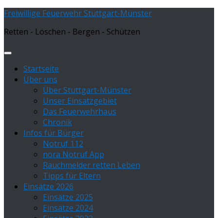
Zum
Freiwillige Feuerwehr Stuttgart-Münster
Inhalt
Retten - Löschen - Bergen - Schützen
springen
Startseite
Über uns
Über Stuttgart-Münster
Unser Einsatzgebiet
Das Feuerwehrhaus
Chronik
Infos für Bürger
Notruf 112
nora Notruf App
Rauchmelder retten Leben
Tipps für Eltern
Einsätze 2026
Einsätze 2025
Einsätze 2024