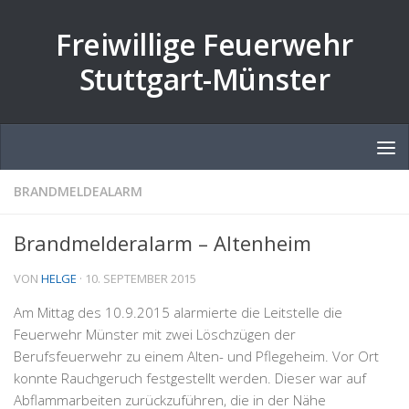
Zum Inhalt springen
Freiwillige Feuerwehr
Stuttgart-Münster
BRANDMELDEALARM
Brandmelderalarm – Altenheim
VON
HELGE
·
10. SEPTEMBER 2015
Am Mittag des 10.9.2015 alarmierte die Leitstelle die
Feuerwehr Münster mit zwei Löschzügen der
Berufsfeuerwehr zu einem Alten- und Pflegeheim. Vor Ort
konnte Rauchgeruch festgestellt werden. Dieser war auf
Abflammarbeiten zurückzuführen, die in der Nähe