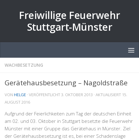
Zum Inhalt springen
Freiwillige Feuerwehr
Stuttgart-Münster
WACHBESETZUNG
Gerätehausbesetzung – Nagoldstraße
VON
HELGE
· VERÖFFENTLICHT
3. OKTOBER 2013
· AKTUALISIERT
15.
AUGUST 2016
Aufgrund der Feierlichkeiten zum Tag der deutschen Einheit
am 02. und 03. Oktober in Stuttgart besetzte die Feuerwehr
Münster mit einer Gruppe das Gerätehaus in Münster. Ziel
der Gerätehausbesetzung ist es, bei einer Schadenslage