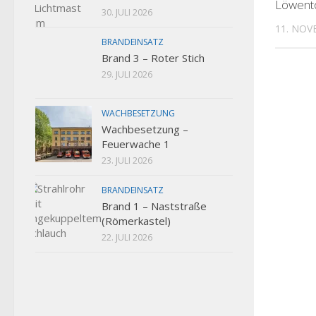
Löwent
30. JULI 2026
11. NOV
BRANDEINSATZ
Brand 3 – Roter Stich
29. JULI 2026
WACHBESETZUNG
Wachbesetzung –
Feuerwache 1
23. JULI 2026
BRANDEINSATZ
Brand 1 – Naststraße
(Römerkastel)
22. JULI 2026