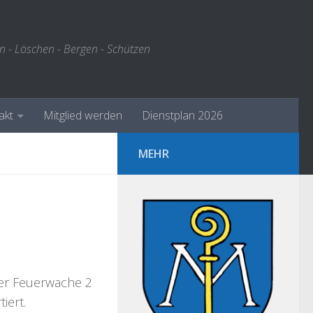
n - Löschen - Bergen - Schützen
akt
Mitglied werden
Dienstplan 2026
MEHR
er Feuerwache 2
iert.