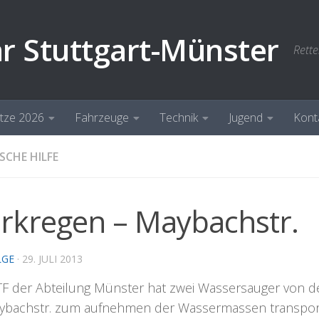
hr Stuttgart-Münster
Rette
ätze 2026
Fahrzeuge
Technik
Jugend
Kont
SCHE HILFE
arkregen – Maybachstr.
LGE
·
29. JULI 2013
F der Abteilung Münster hat zwei Wassersauger von d
ybachstr. zum aufnehmen der Wassermassen transport