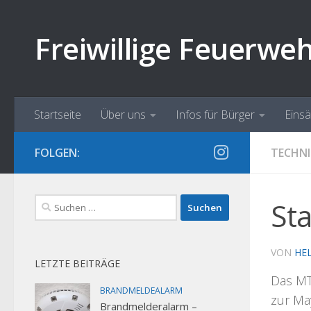
Zum Inhalt springen
Freiwillige Feuerwe
Startseite
Über uns
Infos für Bürger
Eins
FOLGEN:
TECHNI
Suchen
St
nach:
VON
HE
LETZTE BEITRÄGE
Das MT
BRANDMELDEALARM
zur Ma
Brandmelderalarm –