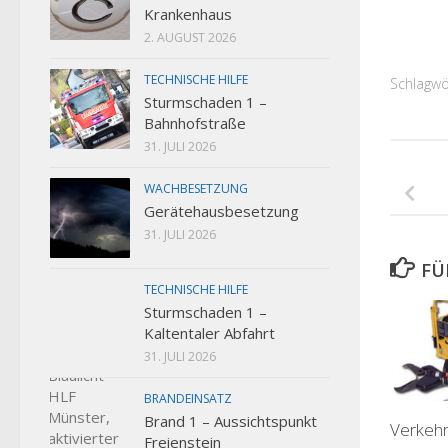
Krankenhaus
2. AUGUST 2026
TECHNISCHE HILFE
Schlagwö
Sturmschaden 1 –
Bahnhofstraße
31. JULI 2026
WACHBESETZUNG
Gerätehausbesetzung
31. JULI 2026
FÜ
TECHNISCHE HILFE
Sturmschaden 1 –
Kaltentaler Abfahrt
31. JULI 2026
BRANDEINSATZ
Brand 1 – Aussichtspunkt
Verkehr
Freienstein