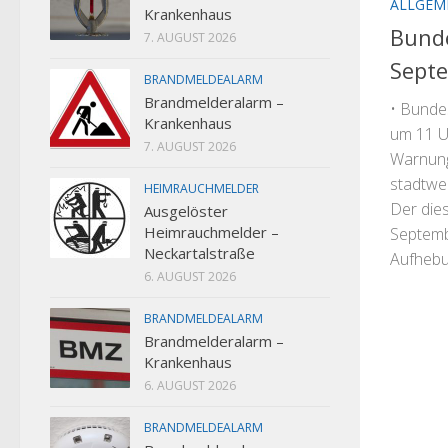
ALLGEM
Krankenhaus
Bunde
7. AUGUST 2026
Sept
BRANDMELDEALARM
Brandmelderalarm –
• Bunde
Krankenhaus
um 11 U
7. AUGUST 2026
Warnung
stadtwe
HEIMRAUCHMELDER
Der dies
Ausgelöster
Heimrauchmelder –
Septemb
Neckartalstraße
Aufhebun
6. AUGUST 2026
BRANDMELDEALARM
Brandmelderalarm –
Krankenhaus
6. AUGUST 2026
BRANDMELDEALARM