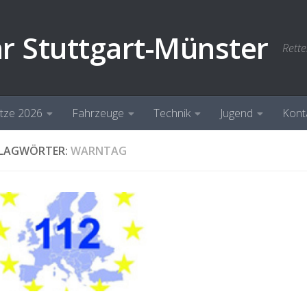
hr Stuttgart-Münster
Rette
ätze 2026
Fahrzeuge
Technik
Jugend
Kont
LAGWÖRTER:
WARNTAG