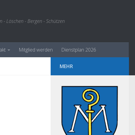
n - Löschen - Bergen - Schützen
akt
Mitglied werden
Dienstplan 2026
MEHR