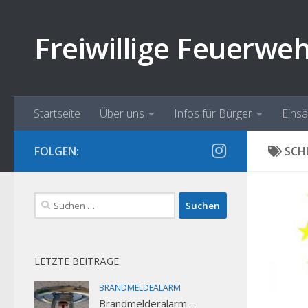
Zum Inhalt springen
Freiwillige Feuerwe
Startseite
Über uns
Infos für Bürger
Eins
FOLGEN:
SCH
Suchen
nach:
LETZTE BEITRÄGE
BRANDMELDEALARM
Brandmelderalarm –