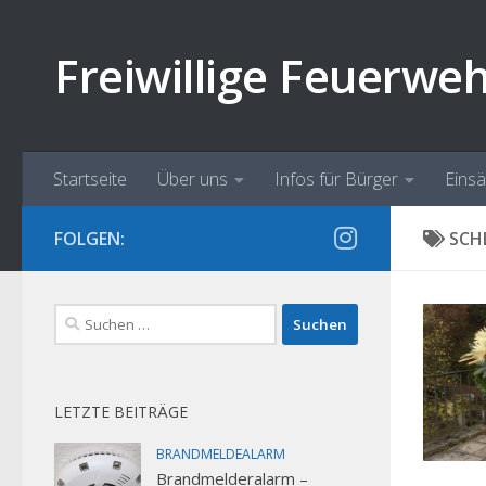
Zum Inhalt springen
Freiwillige Feuerwe
Startseite
Über uns
Infos für Bürger
Eins
FOLGEN:
SCH
Suchen
nach:
LETZTE BEITRÄGE
BRANDMELDEALARM
Brandmelderalarm –