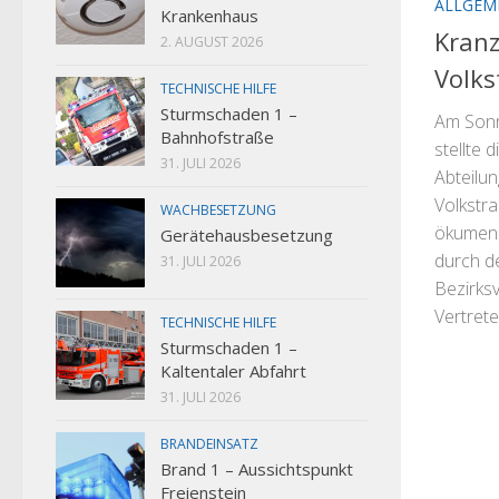
ALLGEM
Krankenhaus
Kran
2. AUGUST 2026
Volks
TECHNISCHE HILFE
Sturmschaden 1 –
Am Sonn
Bahnhofstraße
stellte 
31. JULI 2026
Abteilu
Volkstr
WACHBESETZUNG
ökumeni
Gerätehausbesetzung
durch d
31. JULI 2026
Bezirksv
Vertreter
TECHNISCHE HILFE
Sturmschaden 1 –
Kaltentaler Abfahrt
31. JULI 2026
BRANDEINSATZ
Brand 1 – Aussichtspunkt
Freienstein