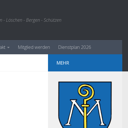
n - Löschen - Bergen - Schützen
akt
Mitglied werden
Dienstplan 2026
MEHR