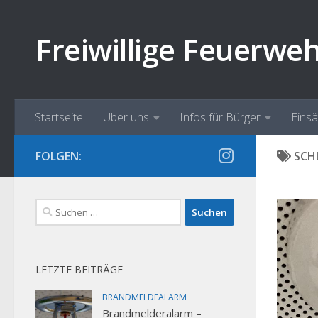
Zum Inhalt springen
Freiwillige Feuerwe
Startseite
Über uns
Infos für Bürger
Eins
FOLGEN:
SCH
Suchen
nach:
LETZTE BEITRÄGE
BRANDMELDEALARM
Brandmelderalarm –