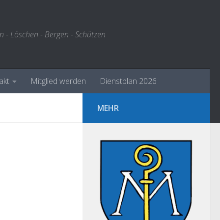
n - Löschen - Bergen - Schützen
akt
Mitglied werden
Dienstplan 2026
MEHR