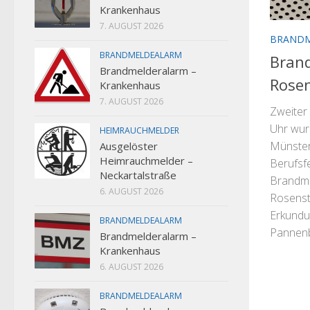
Krankenhaus
7. AUGUST 2026
BRAND
BRANDMELDEALARM
Bran
Brandmelderalarm –
Rosen
Krankenhaus
7. AUGUST 2026
Zweiter
Uhr wur
HEIMRAUCHMELDER
Münster
Ausgelöster
Heimrauchmelder –
Berufsf
Neckartalstraße
Brandme
6. AUGUST 2026
Rosenst
Erkundu
BRANDMELDEALARM
Pannenb
Brandmelderalarm –
Krankenhaus
6. AUGUST 2026
BRANDMELDEALARM