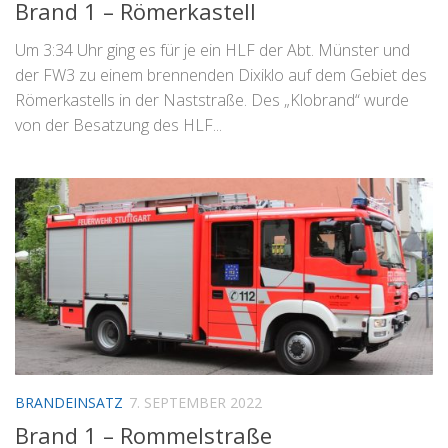
Brand 1 – Römerkastell
Um 3:34 Uhr ging es für je ein HLF der Abt. Münster und
der FW3 zu einem brennenden Dixiklo auf dem Gebiet des
Römerkastells in der Naststraße. Des „Klobrand“ wurde
von der Besatzung des HLF...
BRANDEINSATZ
7. SEPTEMBER 2022
Brand 1 – Rommelstraße