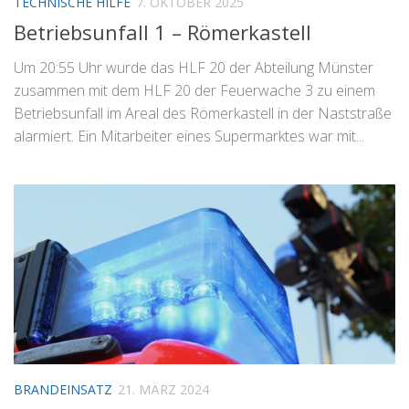
TECHNISCHE HILFE
7. OKTOBER 2025
Betriebsunfall 1 – Römerkastell
Um 20:55 Uhr wurde das HLF 20 der Abteilung Münster
zusammen mit dem HLF 20 der Feuerwache 3 zu einem
Betriebsunfall im Areal des Römerkastell in der Naststraße
alarmiert. Ein Mitarbeiter eines Supermarktes war mit...
BRANDEINSATZ
21. MÄRZ 2024