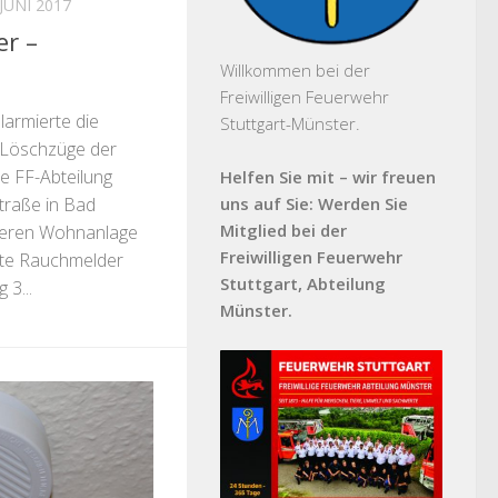
 JUNI 2017
r –
Willkommen bei der
Freiwilligen Feuerwehr
larmierte die
Stuttgart-Münster.
i Löschzüge der
e FF-Abteilung
Helfen Sie mit – wir freuen
traße in Bad
uns auf Sie: Werden Sie
Mitglied bei der
ößeren Wohnanlage
Freiwilligen Feuerwehr
zte Rauchmelder
Stuttgart, Abteilung
 3...
Münster.