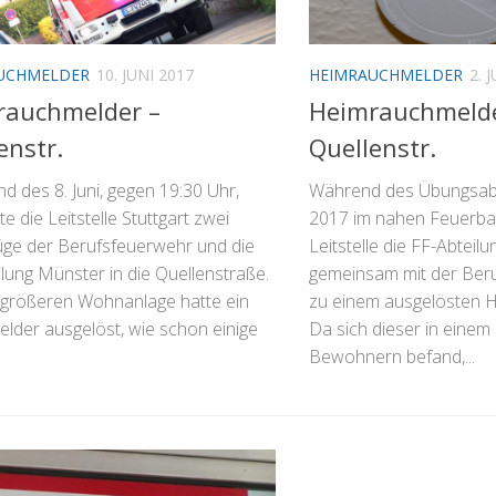
UCHMELDER
10. JUNI 2017
HEIMRAUCHMELDER
2. 
rauchmelder –
Heimrauchmelde
enstr.
Quellenstr.
 des 8. Juni, gegen 19:30 Uhr,
Während des Übungsabe
te die Leitstelle Stuttgart zwei
2017 im nahen Feuerbac
ge der Berufsfeuerwehr und die
Leitstelle die FF-Abteil
lung Münster in die Quellenstraße.
gemeinsam mit der Ber
r größeren Wohnanlage hatte ein
zu einem ausgelösten 
lder ausgelöst, wie schon einige
Da sich dieser in einem 
Bewohnern befand,...