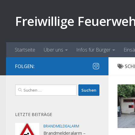
Zum Inhalt springen
Freiwillige Feuerwe
Startseite
Über uns
Infos für Bürger
Eins
FOLGEN:
SCH
Suchen
nach:
LETZTE BEITRÄGE
BRANDMELDEALARM
Brandmelderalarm –