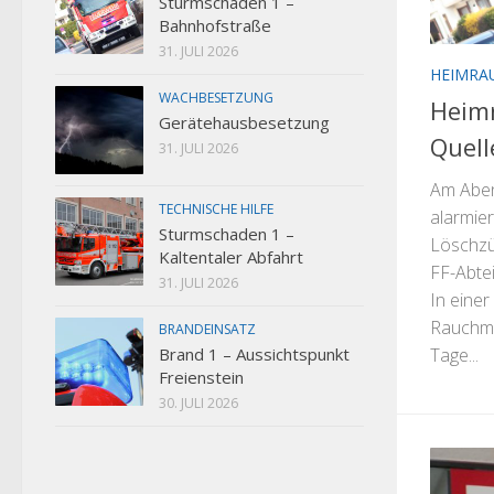
Sturmschaden 1 –
Bahnhofstraße
31. JULI 2026
HEIMRA
WACHBESETZUNG
Heim
Gerätehausbesetzung
Quell
31. JULI 2026
Am Abend
TECHNISCHE HILFE
alarmier
Sturmschaden 1 –
Löschzü
Kaltentaler Abfahrt
FF-Abtei
31. JULI 2026
In eine
Rauchme
BRANDEINSATZ
Brand 1 – Aussichtspunkt
Tage...
Freienstein
30. JULI 2026