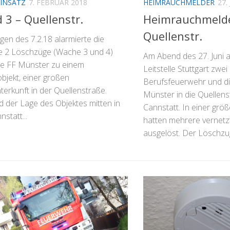
INSATZ
7. FEBRUAR 2018
HEIMRAUCHMELDER
27.
 3 – Quellenstr.
Heimrauchmelde
Quellenstr.
en des 7.2.18 alarmierte die
lle 2 Löschzüge (Wache 3 und 4)
Am Abend des 27. Juni a
ie FF Münster zu einem
Leitstelle Stuttgart zwe
bjekt, einer großen
Berufsfeuerwehr und di
erkunft in der Quellenstraße.
Münster in die Quellens
d der Lage des Objektes mitten in
Cannstatt. In einer gr
statt...
hatten mehrere vernet
ausgelöst. Der Löschzug