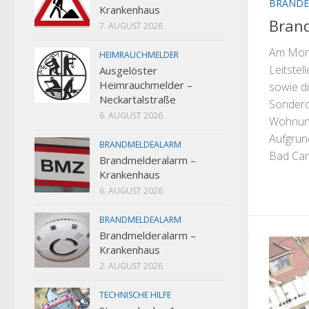
BRANDE
Krankenhaus
Brand
7. AUGUST 2026
Am Morg
HEIMRAUCHMELDER
Leitste
Ausgelöster
Heimrauchmelder –
sowie d
Neckartalstraße
Sondero
6. AUGUST 2026
Wohnunt
Aufgrun
BRANDMELDEALARM
Bad Cann
Brandmelderalarm –
Krankenhaus
6. AUGUST 2026
BRANDMELDEALARM
Brandmelderalarm –
Krankenhaus
2. AUGUST 2026
TECHNISCHE HILFE