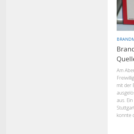
BRAND
Bran
Quell
Am Aben
Freiwil
mit der
ausgelö
aus. Ei
Stuttga
konnte d