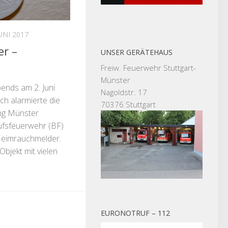
JUNI 2017
r –
UNSER GERÄTEHAUS
Freiw. Feuerwehr Stuttgart-
Münster
nds am 2. Juni
Nagoldstr. 17
h alarmierte die
70376 Stuttgart
ung Münster
ufsfeuerwehr (BF)
Heimrauchmelder.
Objekt mit vielen
EURONOTRUF – 112