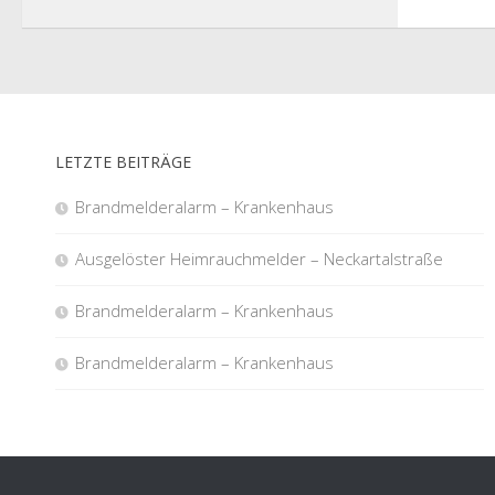
LETZTE BEITRÄGE
Brandmelderalarm – Krankenhaus
Ausgelöster Heimrauchmelder – Neckartalstraße
Brandmelderalarm – Krankenhaus
Brandmelderalarm – Krankenhaus