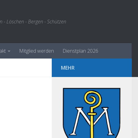
n - Löschen - Bergen - Schützen
akt
Mitglied werden
Dienstplan 2026
MEHR