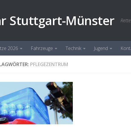
hr Stuttgart-Münster
Rette
ätze 2026
Fahrzeuge
Technik
Jugend
Kont
LAGWÖRTER:
PFLEGEZENTRUM