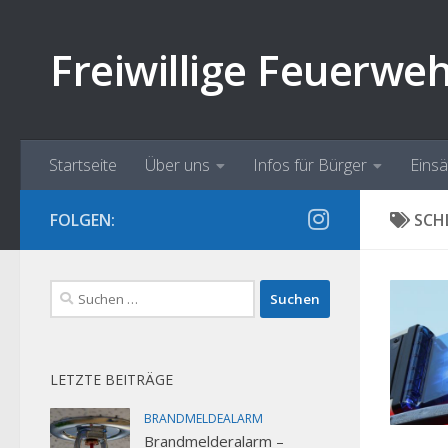
Zum Inhalt springen
Freiwillige Feuerwe
Startseite
Über uns
Infos für Bürger
Eins
FOLGEN:
SCH
Suchen
nach:
LETZTE BEITRÄGE
BRANDMELDEALARM
Brandmelderalarm –