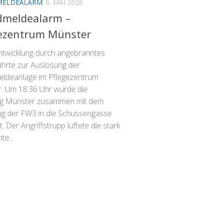
MELDEALARM
6. MAI 2026
dmeldealarm –
gezentrum Münster
twicklung durch angebranntes
ührte zur Auslösung der
ldeanlage im Pflegezentrum
. Um 18:36 Uhr wurde die
ng Münster zusammen mit dem
g der FW3 in die Schussengasse
t. Der Angriffstrupp lüftete die stark
te...