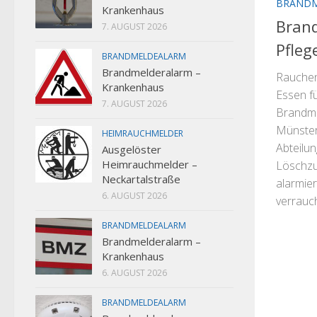
BRAND
Krankenhaus
Bran
7. AUGUST 2026
Pfle
BRANDMELDEALARM
Brandmelderalarm –
Rauchen
Krankenhaus
Essen f
7. AUGUST 2026
Brandme
Münster
HEIMRAUCHMELDER
Abteilu
Ausgelöster
Heimrauchmelder –
Löschzu
Neckartalstraße
alarmier
6. AUGUST 2026
verrauch
BRANDMELDEALARM
Brandmelderalarm –
Krankenhaus
6. AUGUST 2026
BRANDMELDEALARM