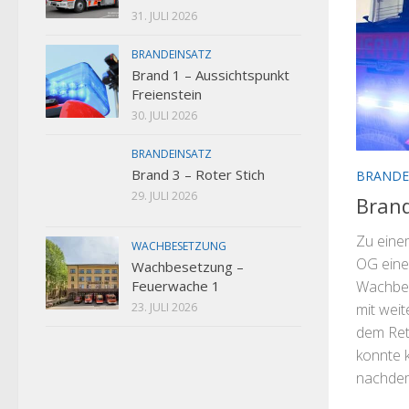
31. JULI 2026
BRANDEINSATZ
Brand 1 – Aussichtspunkt
Freienstein
30. JULI 2026
BRANDEINSATZ
Brand 3 – Roter Stich
BRANDE
29. JULI 2026
Brand
Zu eine
WACHBESETZUNG
OG eine
Wachbesetzung –
Wachbe
Feuerwache 1
mit wei
23. JULI 2026
dem Rett
konnte k
nachdem