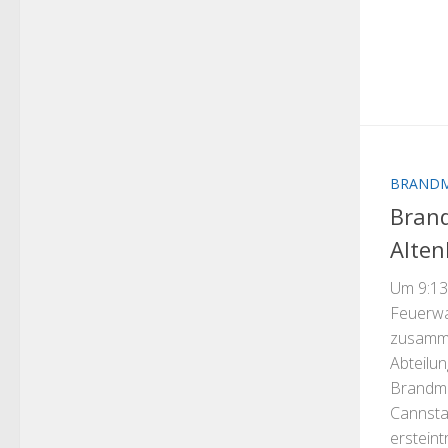
BRAND
Bran
Alte
Um 9:13
Feuerwa
zusamme
Abteilu
Brandme
Cannstat
ersteint