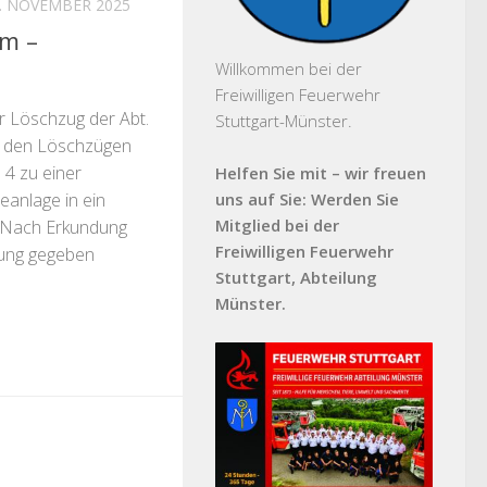
. NOVEMBER 2025
m –
Willkommen bei der
Freiwilligen Feuerwehr
 Löschzug der Abt.
Stuttgart-Münster.
 den Löschzügen
4 zu einer
Helfen Sie mit – wir freuen
anlage in ein
uns auf Sie: Werden Sie
Mitglied bei der
. Nach Erkundung
Freiwilligen Feuerwehr
nung gegeben
Stuttgart, Abteilung
Münster.