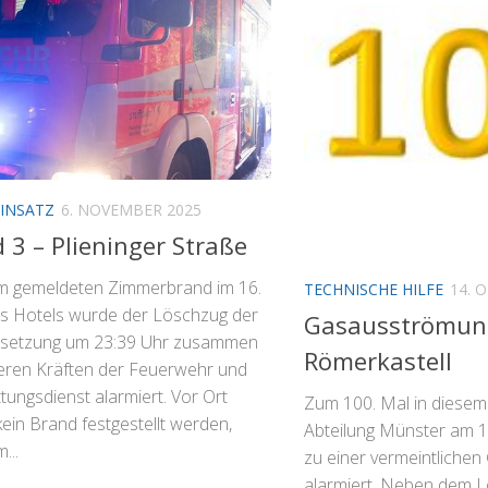
INSATZ
6. NOVEMBER 2025
 3 – Plieninger Straße
m gemeldeten Zimmerbrand im 16.
TECHNISCHE HILFE
14. 
s Hotels wurde der Löschzug der
Gasausströmun
setzung um 23:39 Uhr zusammen
Römerkastell
teren Kräften der Feuerwehr und
ungsdienst alarmiert. Vor Ort
Zum 100. Mal in diesem
ein Brand festgestellt werden,
Abteilung Münster am 1
...
zu einer vermeintliche
alarmiert. Neben dem 