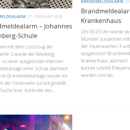
BRANDMELDEALARM
23
Brandmeldealar
MELDEALARM
27. FEBRUAR 2026
Krankenhaus
dmeldealarm – Johannes
Um 00:23 Uhr wurde der
nberg-Schule
Münster zusammen mit
der Feuerwachen 3 und 
en mit dem Löschzug der
ausgelösten Brandmelde
che 3 wurde die Abteilung
Krankenhaus alarmiert
 zu einer ausgelösten internen
konnte schnell Entwar
ldeanlage einer Schule alarmiert.
werden und die...
erne Brandmeldeanlage wurde vor
en der Feuerwehr zurück gestellt,
Suche bzw. Kontrolle des...