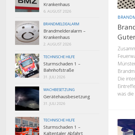
Krankenhaus
6. AUGUST 2026
BRAND
BRANDMELDEALARM
Bran
Brandmelderalarm –
Gute
Krankenhaus
2. AUGUST 2026
Zusamm
Feuerwa
TECHNISCHE HILFE
Münster
Sturmschaden 1 –
Bahnhofstraße
Brandme
31. JULI 2026
Die int
Eintreff
WACHBESETZUNG
was die 
Gerätehausbesetzung
31. JULI 2026
TECHNISCHE HILFE
Sturmschaden 1 –
Kaltentaler Abfahrt