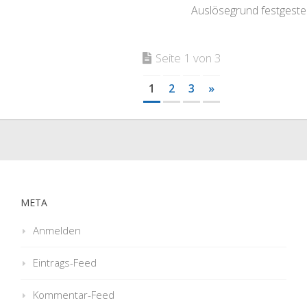
Auslösegrund festgestel
Seite 1 von 3
1
2
3
»
META
Anmelden
Eintrags-Feed
Kommentar-Feed