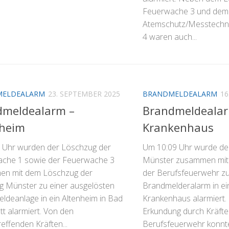
Feuerwache 3 und dem
Atemschutz/Messtechn
4 waren auch...
MELDEALARM
23. SEPTEMBER 2025
BRANDMELDEALARM
16
dmeldealarm –
Brandmeldealar
nheim
Krankenhaus
 Uhr wurden der Löschzug der
Um 10:09 Uhr wurde de
che 1 sowie der Feuerwache 3
Münster zusammen mit
n mit dem Löschzug der
der Berufsfeuerwehr z
ng Münster zu einer ausgelösten
Brandmelderalarm in ei
ldeanlage in ein Altenheim in Bad
Krankenhaus alarmiert.
t alarmiert. Von den
Erkundung durch Kräfte
reffenden Kräften...
Berufsfeuerwehr konnte