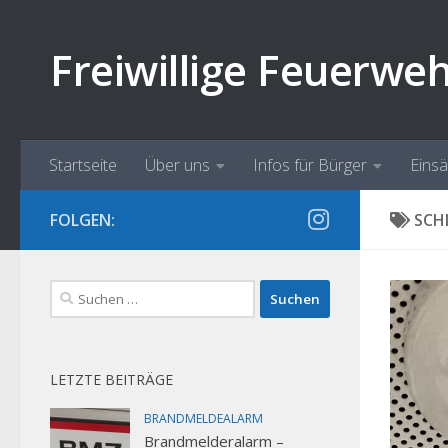
Zum Inhalt springen
Freiwillige Feuerwe
Startseite
Über uns
Infos für Bürger
Eins
FOLGEN:
SCH
Suchen
nach:
LETZTE BEITRÄGE
BRANDMELDEALARM
Brandmelderalarm –