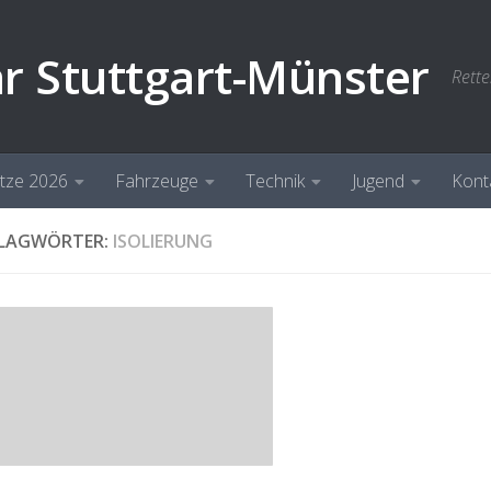
hr Stuttgart-Münster
Rette
ätze 2026
Fahrzeuge
Technik
Jugend
Kont
LAGWÖRTER:
ISOLIERUNG