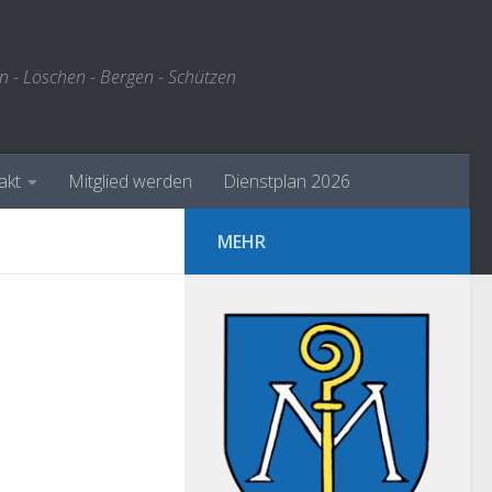
n - Löschen - Bergen - Schützen
akt
Mitglied werden
Dienstplan 2026
MEHR