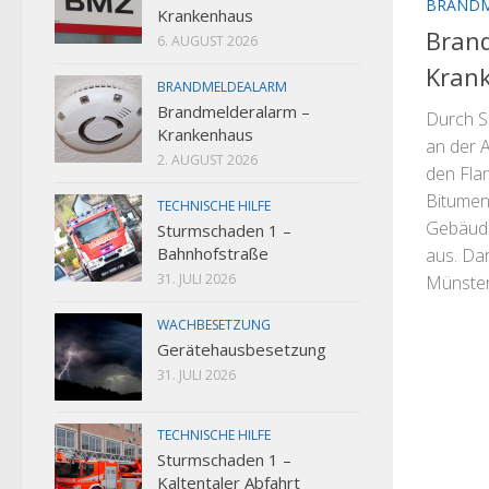
BRAND
Krankenhaus
Bran
6. AUGUST 2026
Kran
BRANDMELDEALARM
Brandmelderalarm –
Durch S
Krankenhaus
an der 
2. AUGUST 2026
den Fla
Bitumen
TECHNISCHE HILFE
Gebäude
Sturmschaden 1 –
Bahnhofstraße
aus. Da
31. JULI 2026
Münster
WACHBESETZUNG
Gerätehausbesetzung
31. JULI 2026
TECHNISCHE HILFE
Sturmschaden 1 –
Kaltentaler Abfahrt