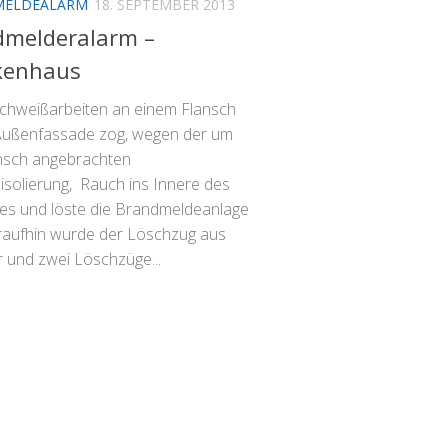
MELDEALARM
18. SEPTEMBER 2013
dmelderalarm –
kenhaus
chweißarbeiten an einem Flansch
Außenfassade zog, wegen der um
nsch angebrachten
isolierung, Rauch ins Innere des
s und löste die Brandmeldeanlage
raufhin wurde der Löschzug aus
 und zwei Löschzüge...