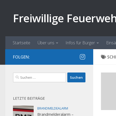
Zum Inhalt springen
Freiwillige Feuerwe
Startseite
Über uns
Infos für Bürger
Eins
FOLGEN:
SCH
Suchen
nach:
LETZTE BEITRÄGE
BRANDMELDEALARM
Brandmelderalarm –