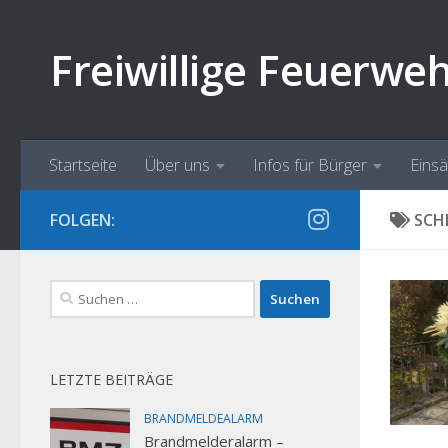
Zum Inhalt springen
Freiwillige Feuerwe
Startseite
Über uns
Infos für Bürger
Eins
FOLGEN:
SCH
Suchen
nach:
LETZTE BEITRÄGE
BRANDMELDEALARM
Brandmelderalarm –