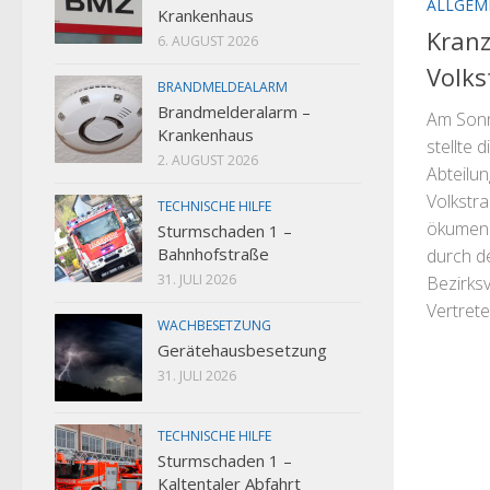
ALLGEM
Krankenhaus
Kran
6. AUGUST 2026
Volks
BRANDMELDEALARM
Brandmelderalarm –
Am Sonn
Krankenhaus
stellte 
2. AUGUST 2026
Abteilu
Volkstr
TECHNISCHE HILFE
ökumeni
Sturmschaden 1 –
Bahnhofstraße
durch d
31. JULI 2026
Bezirksv
Vertreter
WACHBESETZUNG
Gerätehausbesetzung
31. JULI 2026
TECHNISCHE HILFE
Sturmschaden 1 –
Kaltentaler Abfahrt