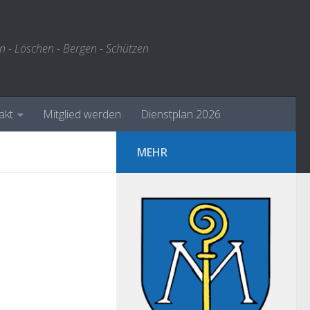
n - Löschen - Bergen - Schützen
akt
Mitglied werden
Dienstplan 2026
MEHR