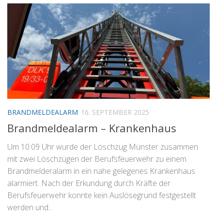
BRANDMELDEALARM
16. SEPTEMBER 2025
Brandmeldealarm – Krankenhaus
Um 10:09 Uhr wurde der Löschzug Münster zusammen
mit zwei Löschzügen der Berufsfeuerwehr zu einem
Brandmelderalarm in ein nahe gelegenes Krankenhaus
alarmiert. Nach der Erkundung durch Kräfte der
Berufsfeuerwehr konnte kein Auslösegrund festgestellt
werden und...