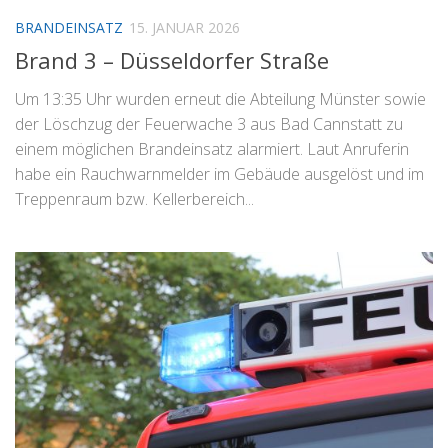
BRANDEINSATZ
15. JANUAR 2026
Brand 3 – Düsseldorfer Straße
Um 13:35 Uhr wurden erneut die Abteilung Münster sowie
der Löschzug der Feuerwache 3 aus Bad Cannstatt zu
einem möglichen Brandeinsatz alarmiert. Laut Anruferin
habe ein Rauchwarnmelder im Gebäude ausgelöst und im
Treppenraum bzw. Kellerbereich...