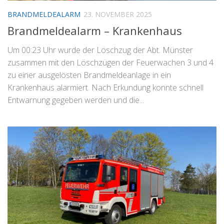
BRANDMELDEALARM
23. NOVEMBER 2025
Brandmeldealarm – Krankenhaus
Um 00:23 Uhr wurde der Löschzug der Abt. Münster
zusammen mit den Löschzügen der Feuerwachen 3 und 4
zu einer ausgelösten Brandmeldeanlage in ein
Krankenhaus alarmiert. Nach Erkundung konnte schnell
Entwarnung gegeben werden und die...