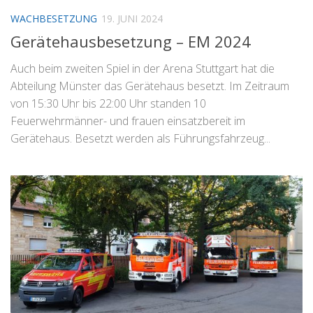
WACHBESETZUNG
19. JUNI 2024
Gerätehausbesetzung – EM 2024
Auch beim zweiten Spiel in der Arena Stuttgart hat die
Abteilung Münster das Gerätehaus besetzt. Im Zeitraum
von 15:30 Uhr bis 22:00 Uhr standen 10
Feuerwehrmänner- und frauen einsatzbereit im
Gerätehaus. Besetzt werden als Führungsfahrzeug...