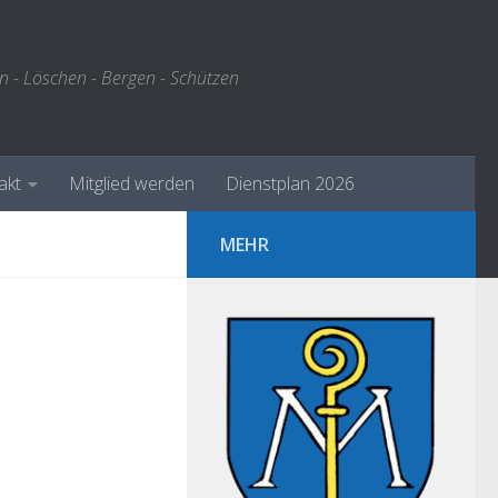
n - Löschen - Bergen - Schützen
akt
Mitglied werden
Dienstplan 2026
MEHR