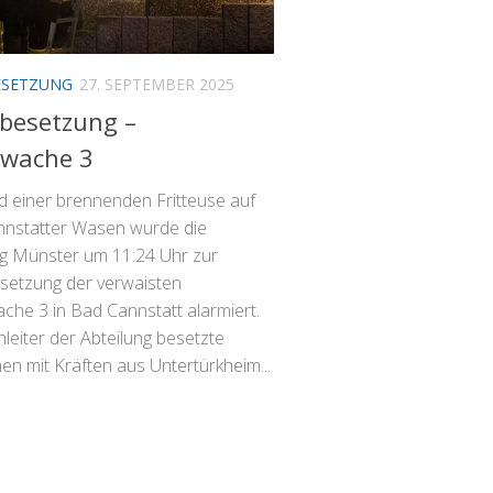
SETZUNG
27. SEPTEMBER 2025
besetzung –
rwache 3
d einer brennenden Fritteuse auf
nstatter Wasen wurde die
ng Münster um 11:24 Uhr zur
etzung der verwaisten
che 3 in Bad Cannstatt alarmiert.
leiter der Abteilung besetzte
n mit Kräften aus Untertürkheim...