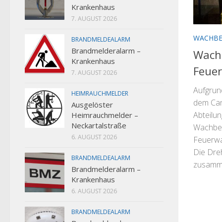
Krankenhaus
7. AUGUST 2026
WACHBE
BRANDMELDEALARM
Brandmelderalarm –
Wach
Krankenhaus
Feue
7. AUGUST 2026
Aufgrun
HEIMRAUCHMELDER
dem Can
Ausgelöster
Abteilu
Heimrauchmelder –
Neckartalstraße
Wachbes
6. AUGUST 2026
Feuerwa
Die Dreh
BRANDMELDEALARM
zusamme
Brandmelderalarm –
Krankenhaus
6. AUGUST 2026
BRANDMELDEALARM