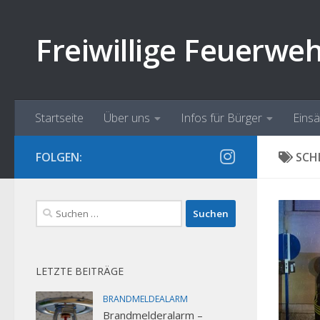
Zum Inhalt springen
Freiwillige Feuerwe
Startseite
Über uns
Infos für Bürger
Eins
FOLGEN:
SCH
Suchen
nach:
LETZTE BEITRÄGE
BRANDMELDEALARM
Brandmelderalarm –