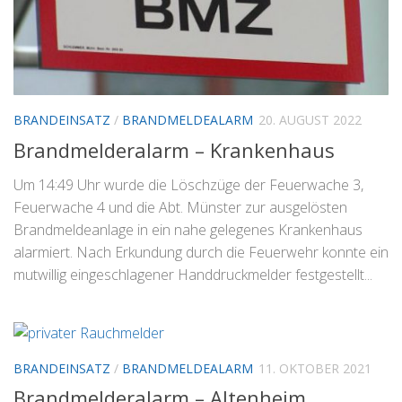
BRANDEINSATZ
/
BRANDMELDEALARM
20. AUGUST 2022
Brandmelderalarm – Krankenhaus
Um 14:49 Uhr wurde die Löschzüge der Feuerwache 3,
Feuerwache 4 und die Abt. Münster zur ausgelösten
Brandmeldeanlage in ein nahe gelegenes Krankenhaus
alarmiert. Nach Erkundung durch die Feuerwehr konnte ein
mutwillig eingeschlagener Handdruckmelder festgestellt...
BRANDEINSATZ
/
BRANDMELDEALARM
11. OKTOBER 2021
Brandmelderalarm – Altenheim