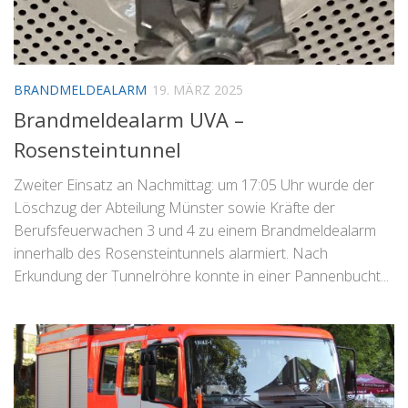
BRANDMELDEALARM
19. MÄRZ 2025
Brandmeldealarm UVA –
Rosensteintunnel
Zweiter Einsatz an Nachmittag: um 17:05 Uhr wurde der
Löschzug der Abteilung Münster sowie Kräfte der
Berufsfeuerwachen 3 und 4 zu einem Brandmeldealarm
innerhalb des Rosensteintunnels alarmiert. Nach
Erkundung der Tunnelröhre konnte in einer Pannenbucht...