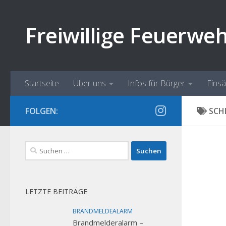
Zum Inhalt springen
Freiwillige Feuerwe
Startseite
Über uns
Infos für Bürger
Eins
FOLGEN:
SCH
Suchen
nach:
LETZTE BEITRÄGE
BRANDMELDEALARM
Brandmelderalarm –