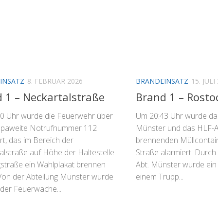
INSATZ
8. FEBRUAR 2026
BRANDEINSATZ
15. JULI
 1 – Neckartalstraße
Brand 1 – Rosto
0 Uhr wurde die Feuerwehr über
Um 20:43 Uhr wurde da
opaweite Notrufnummer 112
Münster und das HLF-A
rt, das im Bereich der
brennenden Müllcontain
alstraße auf Höhe der Haltestelle
Straße alarmiert. Durc
gstraße ein Wahlplakat brennen
Abt. Münster wurde ein
Von der Abteilung Münster wurde
einem Trupp...
 der Feuerwache...