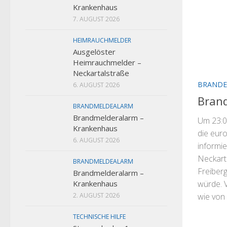
Krankenhaus
7. AUGUST 2026
HEIMRAUCHMELDER
Ausgelöster
Heimrauchmelder –
Neckartalstraße
BRANDE
6. AUGUST 2026
Brand
BRANDMELDEALARM
Brandmelderalarm –
Um 23:0
Krankenhaus
die eur
6. AUGUST 2026
informie
Neckart
BRANDMELDEALARM
Freiber
Brandmelderalarm –
Krankenhaus
würde. 
2. AUGUST 2026
wie von
TECHNISCHE HILFE