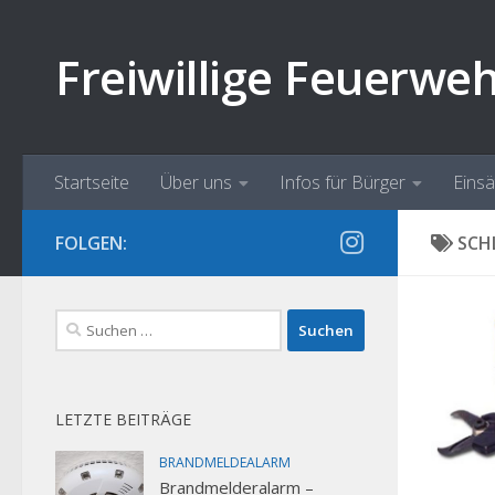
Zum Inhalt springen
Freiwillige Feuerwe
Startseite
Über uns
Infos für Bürger
Eins
FOLGEN:
SCH
Suchen
nach:
LETZTE BEITRÄGE
BRANDMELDEALARM
Brandmelderalarm –