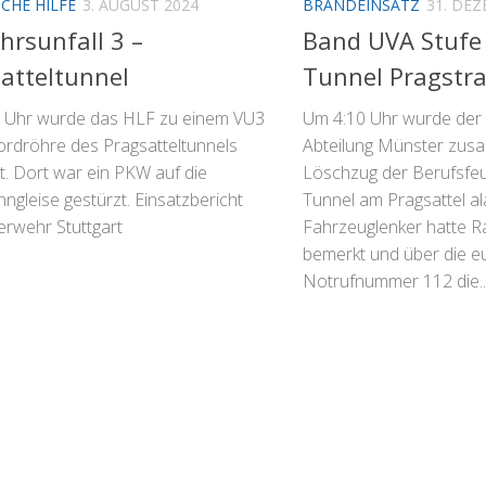
CHE HILFE
3. AUGUST 2024
BRANDEINSATZ
31. DE
hrsunfall 3 –
Band UVA Stufe 
atteltunnel
Tunnel Pragstr
 Uhr wurde das HLF zu einem VU3
Um 4:10 Uhr wurde der
Nordröhre des Pragsatteltunnels
Abteilung Münster zus
t. Dort war ein PKW auf die
Löschzug der Berufsf
ngleise gestürzt. Einsatzbericht
Tunnel am Pragsattel ala
erwehr Stuttgart
Fahrzeuglenker hatte R
bemerkt und über die e
Notrufnummer 112 die..