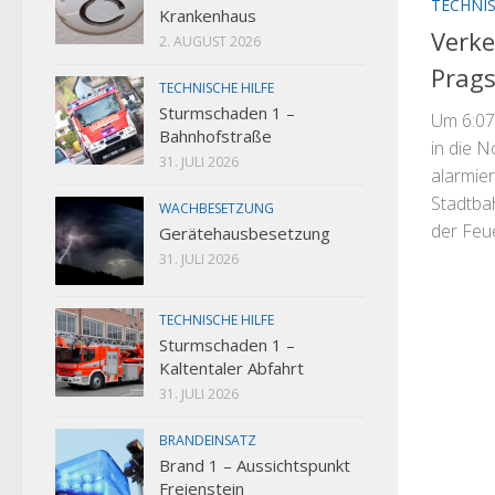
TECHNIS
Krankenhaus
Verke
2. AUGUST 2026
Prags
TECHNISCHE HILFE
Sturmschaden 1 –
Um 6:07
Bahnhofstraße
in die 
31. JULI 2026
alarmier
Stadtbah
WACHBESETZUNG
der Feu
Gerätehausbesetzung
31. JULI 2026
TECHNISCHE HILFE
Sturmschaden 1 –
Kaltentaler Abfahrt
31. JULI 2026
BRANDEINSATZ
Brand 1 – Aussichtspunkt
Freienstein