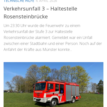
TECHNISCHE HILFE
4. APRIL 2026
Verkehrsunfall 3 – Haltestelle
Rosensteinbrücke
Um 23:30 Uhr wurde die Feuerwehr zu einem
Verkehrsunfall der Stufe 3 zur Haltestelle
Rosensteinbrücke alarmiert. Gemeldet war ein Unfall
zwischen einer Stadtbahn und einer Person. Noch auf der
Anfahrt der Kräfte aus Münster konnte...