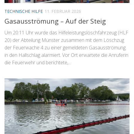
TECHNISCHE HILFE
11. FEBRUAR 2026
Gasausströmung – Auf der Steig
Um 20:11 Uhr wurde das Hilfeleistungslöschfahrzeug (HLF
20) der Abteilung Münster zusammen mit dem Löschzug
der Feuerwache 4 zu einer gemeldeten Gasausströmung
in den Hallschlag alarmiert. Vor Ort erwartete die Anruferin
die Feuerwehr und berichtete,...