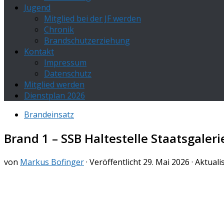
Jugend
Mitglied bei der JF werden
Chronik
Brandschutzerziehung
Kontakt
Impressum
Datenschutz
Mitglied werden
Dienstplan 2026
Brandeinsatz
Brand 1 – SSB Haltestelle Staatsgaleri
von
Markus Bofinger
· Veröffentlicht
29. Mai 2026
· Aktuali