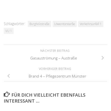
Schlagwörter:
Burgholzstraße
Löwentorstarße
Verkehrsunfall 1
VU 1
NÄCHSTER BEITRAG
Gasauströmung – Austraße
VORHERIGER BEITRAG
Brand 4 – Pflegezentrum Münster
FÜR DICH VIELLEICHT EBENFALLS
INTERESSANT …