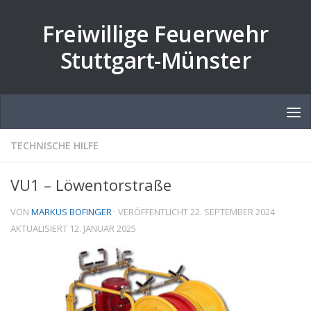
Zum Inhalt springen
Freiwillige Feuerwehr
Stuttgart-Münster
TECHNISCHE HILFE
VU1 – Löwentorstraße
VON
MARKUS BOFINGER
· VERÖFFENTLICHT
22. SEPTEMBER 2024
·
AKTUALISIERT
12. JANUAR 2025