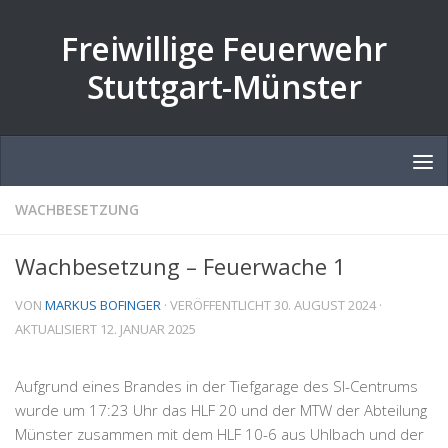
Zum Inhalt springen
Freiwillige Feuerwehr
Stuttgart-Münster
WACHBESETZUNG
Wachbesetzung – Feuerwache 1
VON
MARKUS BOFINGER
· VERÖFFENTLICHT
30. AUGUST 2024
·
AKTUALISIERT
12. JANUAR 2025
Aufgrund eines Brandes in der Tiefgarage des SI-Centrums
wurde um 17:23 Uhr das HLF 20 und der MTW der Abteilung
Münster zusammen mit dem HLF 10-6 aus Uhlbach und der